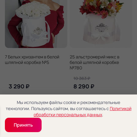
7 Белых хризантем в белой
25 альстромерий микс в
шляпной коробке №5
белой шляпной коробке
№780
10 363 ₽
3 290 ₽
8 290 ₽
Мы используем файлы cookie и рекомендательные
В корзину
В корзину
технологии. Пользуясь сайтом, вы соглашаетесь с
Политикой
обработки персональных данных
.
Быстрый заказ
Быстрый заказ
Принять