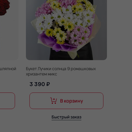
 шляпной
Букет Лучики солнца 9 ромашковых
хризантем микс
3 390 ₽
В корзину
Быстрый заказ