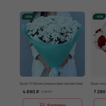
-20%
-10%
Букет 21 белая ромашковая хризантема
Букет из 
4 690 ₽
7 290
5 863 ₽
В корзину