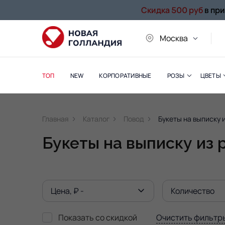
Скидка 500 руб
в пр
Москва
ТОП
NEW
КОРПОРАТИВНЫЕ
РОЗЫ
ЦВЕТЫ
Главная
Каталог
Повод
Букеты на выписку 
Букеты на выписку из
Цена, ₽ -
Количество
Показать со скидкой
Очистить фильтр