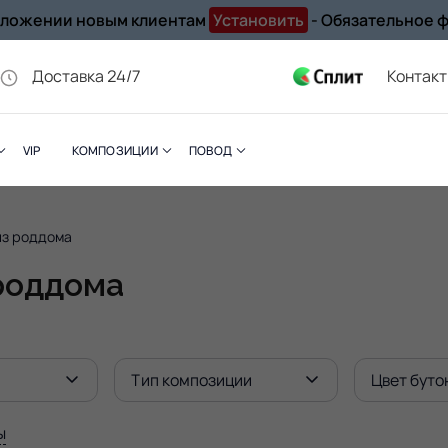
иложении новым клиентам
Установить
- Обязательное 
Доставка 24/7
Контак
VIP
КОМПОЗИЦИИ
ПОВОД
из роддома
 роддома
Тип композиции
Цвет буто
ы