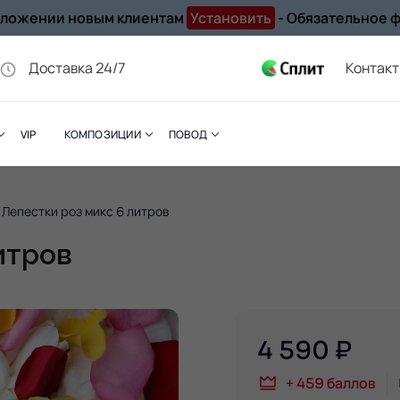
иложении новым клиентам
Установить
- Обязательное 
Доставка 24/7
Контак
VIP
КОМПОЗИЦИИ
ПОВОД
Лепестки роз микс 6 литров
итров
4 590
₽
+
459
баллов