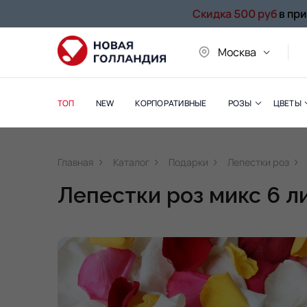
Скидка 500 руб
в пр
Москва
ТОП
NEW
КОРПОРАТИВНЫЕ
РОЗЫ
ЦВЕТЫ
Главная
Каталог
Подарки
Лепестки роз
Лепестки роз микс 6 л