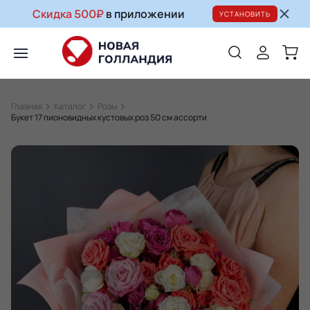
Скидка 500₽
в приложении
УСТАНОВИТЬ
Главная
Каталог
Розы
Букет 17 пионовидных кустовых роз 50 см ассорти