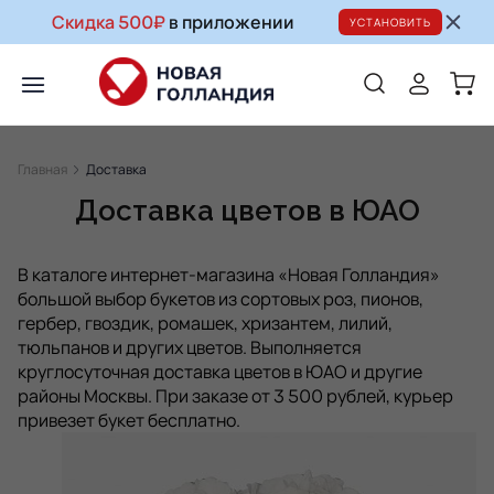
Скидка 500₽
в приложении
УСТАНОВИТЬ
Главная
Доставка
Доставка цветов в ЮАО
В каталоге интернет-магазина «Новая Голландия»
большой выбор букетов из сортовых роз, пионов,
гербер, гвоздик, ромашек, хризантем, лилий,
тюльпанов и других цветов. Выполняется
круглосуточная доставка цветов в ЮАО и другие
районы Москвы. При заказе от 3 500 рублей, курьер
привезет букет бесплатно.