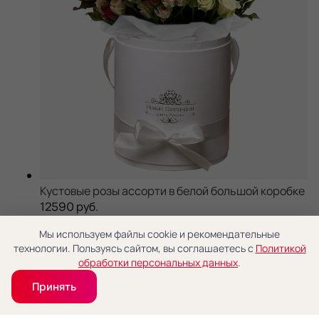
Кустовые розы ассорти в белой большой коробке
12590 руб.
В корзину
Оформить
Купить в 1 клик
Мы используем файлы cookie и рекомендательные
-15%
технологии. Пользуясь сайтом, вы соглашаетесь с
Политикой
обработки персональных данных
.
Принять