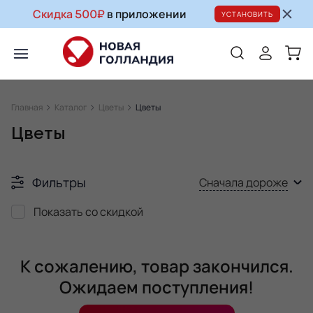
Скидка 500₽
в приложении
УСТАНОВИТЬ
Главная
Каталог
Цветы
Цветы
Цветы
Фильтры
Сначала дороже
Показать со скидкой
К сожалению, товар закончился.
Ожидаем поступления!