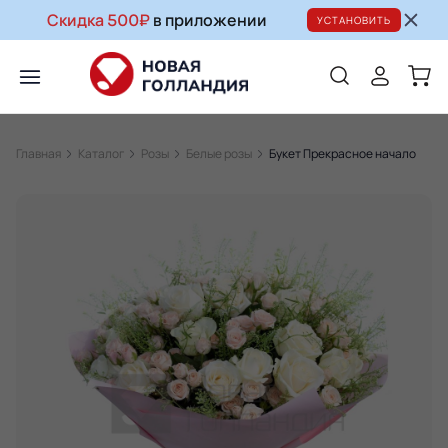
Скидка 500₽
в приложении
УСТАНОВИТЬ
Главная
Каталог
Розы
Белые розы
Букет Прекрасное начало