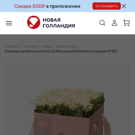
Скидка 500₽
в приложении
УСТАНОВИТЬ
Главная
Каталог
Розы
Белые розы
Розовая коробка шкатулка 25 белых роз Raffaello в подарок №383