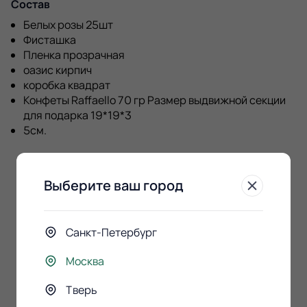
Состав
Белых розы 25шт
Фисташка
Пленка прозрачная
оазис кирпич
коробка квадрат
Конфеты Raffaello 70 гр Размер выдвижной секции
для подарка 19*19*3
5см.
Выберите ваш город
К этому букету
Санкт-Петербург
покупают
Москва
Тверь