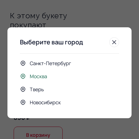
К этому букету
покупают
Выберите ваш город
Санкт-Петербург
Москва
Тверь
Конфеты Raffaello 150гр.
Новосибирск
890 ₽
В корзину