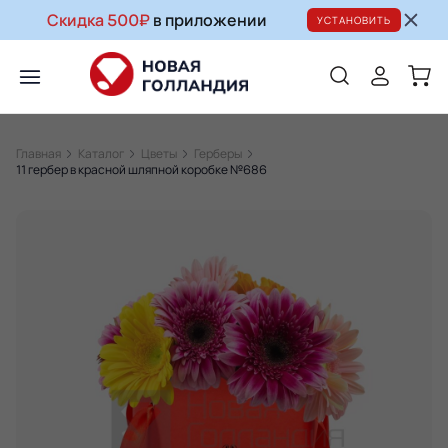
Скидка 500₽
в приложении
УСТАНОВИТЬ
Главная
Каталог
Цветы
Герберы
11 гербер в красной шляпной коробке №686