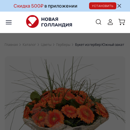
Скидка 500₽
в приложении
УСТАНОВИТЬ
Главная
Каталог
Цветы
Герберы
Букет из гербер Южный закат