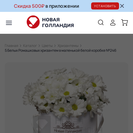
Скидка 500₽
в приложении
УСТАНОВИТЬ
Главная
Каталог
Цветы
Хризантемы
5 Белых Ромашковых хризантем в маленькой белой коробке №246