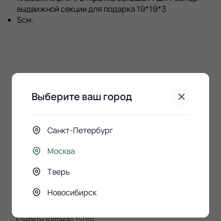
выдвижной секции для подарка 19*19*3
5см.
К этому букету
Выберите ваш город
покупают
Санкт-Петербург
Москва
Тверь
Новосибирск
Конфеты Raffaello 150гр.