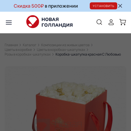
Скидка 500₽
в приложении
УСТАНОВИТЬ
Главная
Каталог
Композиции из живых цветов
Цветы в коробке
Цветы в коробках-шкатулках
Розы в коробках-шкатулках
Коробка-шкатулка красная С Любовью