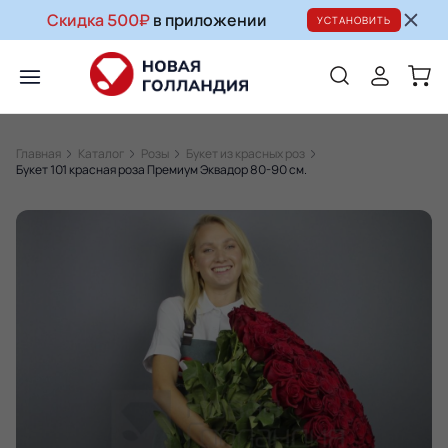
Скидка 500₽
в приложении
УСТАНОВИТЬ
Главная
Каталог
Розы
Букет из красных роз
Букет 101 красная роза Премиум Эквадор 80-90 см.