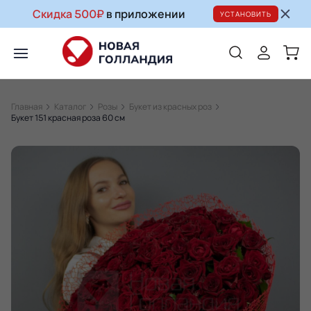
Скидка 500₽
в приложении
УСТАНОВИТЬ
Главная
Каталог
Розы
Букет из красных роз
Букет 151 красная роза 60 см