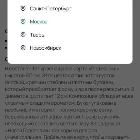
Быстрая покупка
Санкт-Петербург
Москва
Состав
Тверь
151 красная роза 60см
упаковка
Новосибирск
Описание
В составе - 151 красная роза сорта «Ред Наоми»
высотой 60 см. Этот цветок отличается густой
листвой, крепким стеблем и плотным бутоном,
который приобретает форму шара после раскрытия. В
диаметре достигает 12 см. Композиция обладает едва
уловимым сладким ароматом. Букет упакован в
необычный материал - легкую красную сетку,
перевязанную атласной лентой. После вручения
необходимо поставить цветы в вазу. В подарок от
«Новой Голландии» подкормка для роз
универсальная. Добавьте ее в воду, чтобы сохранить