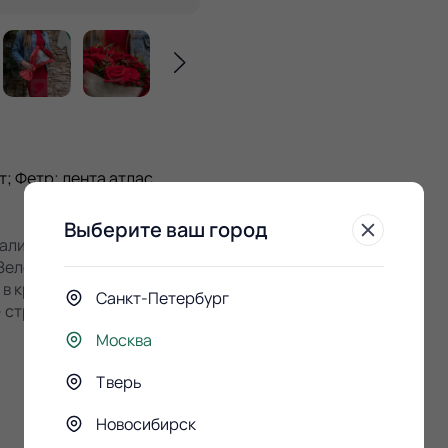
; Фетр; лента атлас
Выберите ваш город
палитрой красок,
Зелень дополняет их,
 в крафтовую бумагу и
Санкт-Петербург
– страница с историей. А
Москва
Тверь
Новосибирск