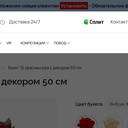
иложении новым клиентам
Установить
- Обязательное 
Доставка 24/7
Контак
VIP
КОМПОЗИЦИИ
ПОВОД
з
Букет 15 красных роз с декором 50 см
с декором 50 см
Цвет букета
Выбран: