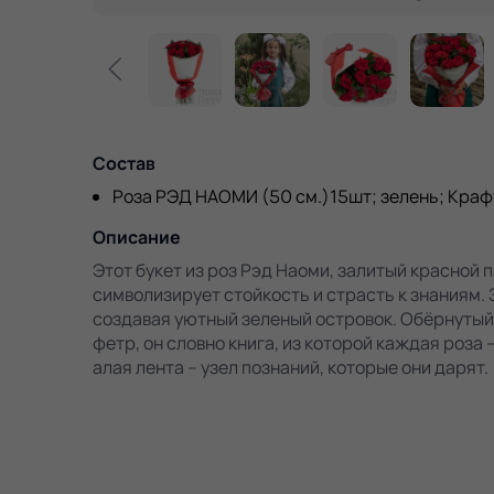
Состав
Роза РЭД НАОМИ (50 см.)15шт; зелень; Крафт
Описание
Этот букет из роз Рэд Наоми, залитый красной 
символизирует стойкость и страсть к знаниям. 
создавая уютный зеленый островок. Обёрнутый
фетр, он словно книга, из которой каждая роза 
алая лента – узел познаний, которые они дарят.