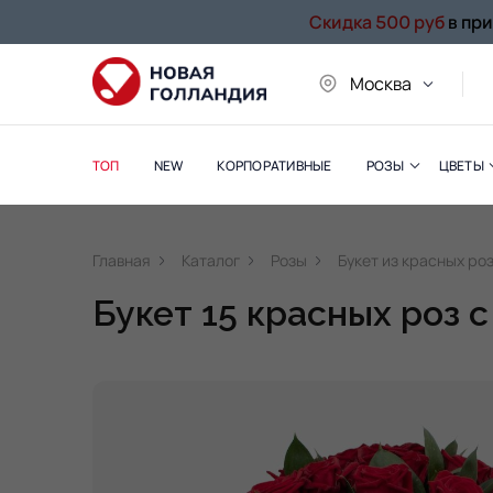
Скидка 500 руб
в пр
Москва
ТОП
NEW
КОРПОРАТИВНЫЕ
РОЗЫ
ЦВЕТЫ
Главная
Каталог
Розы
Букет из красных ро
Букет 15 красных роз 