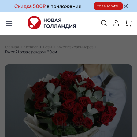
Скидка 500₽
в приложении
УСТАНОВИТЬ
Главная
Каталог
Розы
Букет из красных роз
Букет 21 роза с декором 60 см