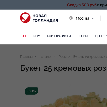
Скидка 500 руб
в пр
Москва
ТОП
NEW
КОРПОРАТИВНЫЕ
РОЗЫ
ЦВЕТЫ
Главная
Каталог
Розы
Букеты из кремовых 
Букет 25 кремовых роз
-60%