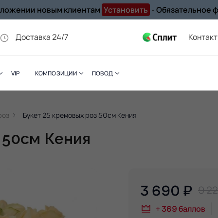
иложении новым клиентам
Установить
- Обязательное 
Доставка 24/7
Контак
VIP
КОМПОЗИЦИИ
ПОВОД
роз
Букет 25 кремовых роз 50см Кения
 50см Кения
3 690
₽
9 22
+
369
баллов