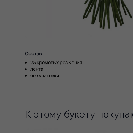
Состав
25 кремовых роз Кения
лента
без упаковки
К этому букету покупа