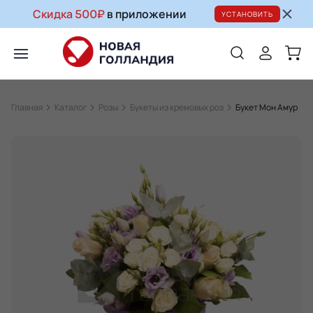
Скидка 500₽
в приложении
УСТАНОВИТЬ
Главная
Каталог
Розы
Букеты из кремовых роз
Букет Мон Амур