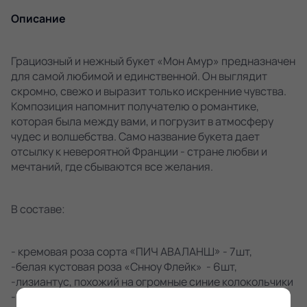
Описание
Грациозный и нежный букет «Мон Амур» предназначен
для самой любимой и единственной. Он выглядит
скромно, свежо и выразит только искренние чувства.
Композиция напомнит получателю о романтике,
которая была между вами, и погрузит в атмосферу
чудес и волшебства. Само название букета дает
отсылку к невероятной Франции - стране любви и
мечтаний, где сбываются все желания.
В составе:
- кремовая роза сорта «ПИЧ АВАЛАНШ» - 7шт,
-белая кустовая роза «Снноу Флейк» - 6шт,
-лизиантус, похожий на огромные синие колокольчики
- 5шт,