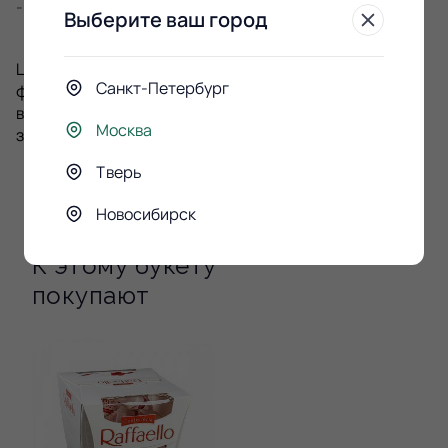
-пышная зелень: эвкалипт и салал.
Выберите ваш город
Цветы упакованы в легкий ненавязчивый материал -
Санкт-Петербург
фетр. Бледно-фиолетовая ткань не отвлекает
внимания от красоты флористического шедевра. Она
Москва
зафиксирована техническими и атласной лентами.
Тверь
Новосибирск
К этому букету
покупают