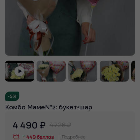
-5%
Комбо Маме№2: букет+шар
4 490
₽
4 726 ₽
+
449
баллов
Подробнее