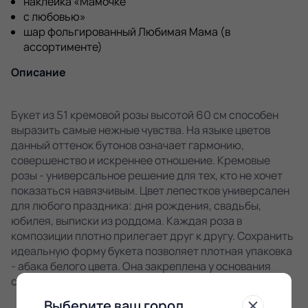
наклейка «Мамочке
с любовью»
шар фольгированный Любимая Мама (в
ассортименте)
Описание
Букет из 51 кремовой розы высотой 60 см способен
выразить самые нежные чувства. На языке цветов
данный оттенок бутонов означает гармонию,
совершенство и искреннее отношение. Кремовые
розы - универсальное решение для тех, кто не хочет
показаться навязчивым. Цвет лепестков универсален
для любого праздника: дня рождения, свадьбы,
юбилея, выписки из роддома. Каждая роза в
композиции плотно прилегает друг к другу. Сохранить
идеальную форму букета позволяет плотная упаковка
- абака белого цвета. Она закреплена у основания
стеблей атласной лентой.
Выберите ваш город