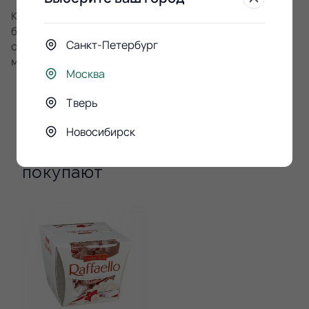
Красота роз совершенная. Она вызовет у получателя
буру эмоций. Нежнейший букет из ароматных цветов
Санкт-Петербург
станет тем самым подарком, который так давно
мечтала получить ваша женщина.
Москва
Тверь
Новосибирск
К этому букету
покупают