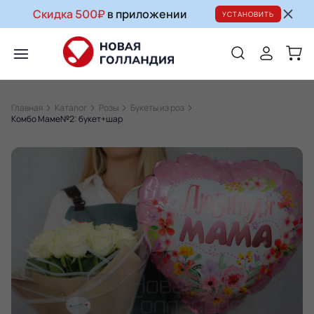
Скидка 500₽
в приложении
УСТАНОВИТЬ
Главная
Каталог
Розы
Букеты из роз
Комбо Маме№2: букет+шар