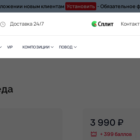
иложении новым клиентам
Установить
- Обязательное 
Доставка 24/7
Контак
VIP
КОМПОЗИЦИИ
ПОВОД
еда
3 990
₽
+
399
баллов