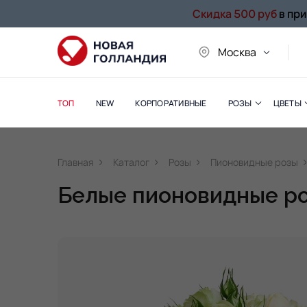
Скидка 500 руб
в пр
Москва
ТОП
NEW
КОРПОРАТИВНЫЕ
РОЗЫ
ЦВЕТЫ
Главная
Каталог
Розы
Пионовидные розы
Белые пионовидные ро