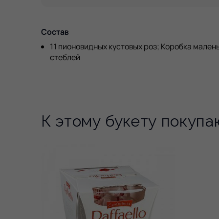
Состав
11 пионовидных кустовых роз; Коробка малень
стеблей
К этому букету покупа