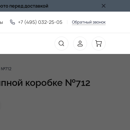
фото перед доставкой
ты
+7 (495) 032-25-05
Обратный звонок
е №712
япной коробке №712