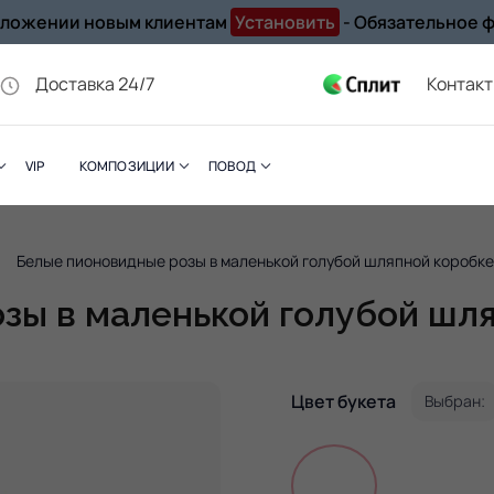
иложении новым клиентам
Установить
- Обязательное 
Доставка 24/7
Контак
VIP
КОМПОЗИЦИИ
ПОВОД
Белые пионовидные розы в маленькой голубой шляпной коробк
зы в маленькой голубой шл
Цвет букета
Выбран: