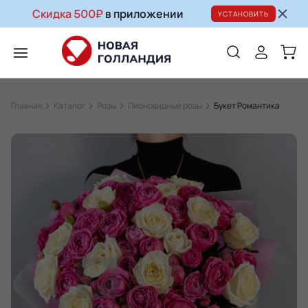
Скидка 500₽
в приложении
УСТАНОВИТЬ
Главная
Каталог
Розы
Пионовидные розы
Букет Романтика