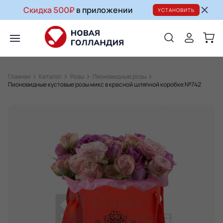
Скидка 500₽
в приложении
УСТАНОВИТЬ
Главная
Каталог
Розы
Пионовидные розы
Пионовидные кустовые розы микс в красной шляпной коробке №742