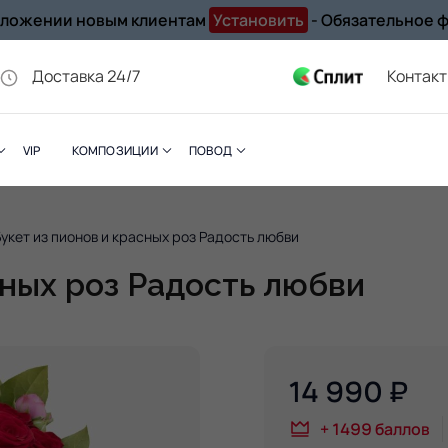
иложении новым клиентам
Установить
- Обязательное 
Доставка 24/7
Контак
VIP
КОМПОЗИЦИИ
ПОВОД
Букет из пионов и красных роз Радость любви
сных роз Радость любви
14 990
₽
+
1499
баллов