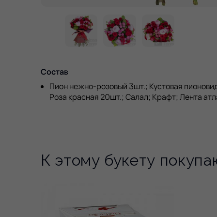
Состав
Пион нежно-розовый 3шт.; Кустовая пионовид
Роза красная 20шт.; Салал; Крафт; Лента атл
К этому букету покупа