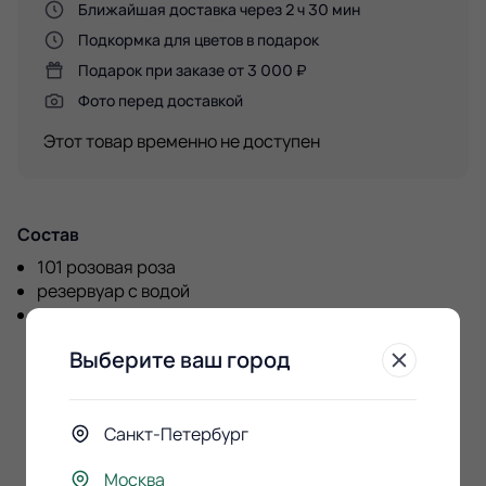
Ближайшая доставка через 2 ч 30 мин
Подкормка для цветов в подарок
Подарок при заказе от 3 000 ₽
Фото перед доставкой
Этот товар временно не доступен
Состав
101 розовая роза
резервуар с водой
большая коробка с лентами. Высота 37см. ширина
25см.
Выберите ваш город
Санкт-Петербург
К этому букету
Москва