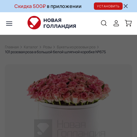
Скидка 500₽
в приложении
УСТАНОВИТЬ
Главная
Каталог
Розы
Букеты из розовых роз
101 розовая роза в большой белой шляпной коробке №675