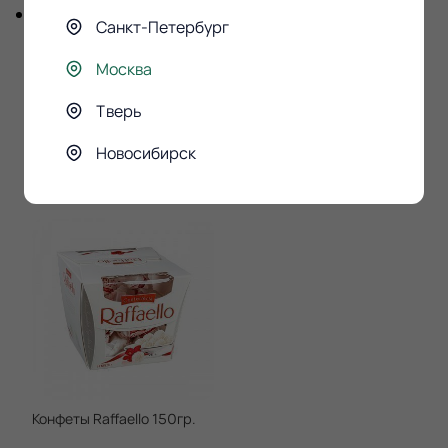
5см.
Санкт-Петербург
Москва
Тверь
К этому букету
Новосибирск
покупают
Конфеты Raffaello 150гр.