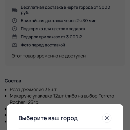
Бесплатная доставка в черте города от 5000
руб.
Ближайшая доставка через 2 ч 30 мин
Подкормка для цветов в подарок
Подарок при заказе от 3 000 ₽
Фото перед доставкой
Этот товар временно не доступен
Состав
Роза джумелия 35шт
Макарунс упаковка 12шт (либо на выбор Ferrero
Rocher 125гр.
Raffaello 90гр.)
коробка квадрат большая
Выберите ваш город
Оазис Классик кирпич Размер выдвижной секции
для подарка 24*24*4