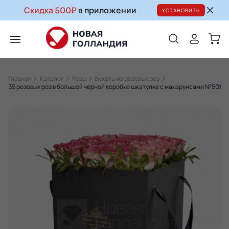
Скидка 500₽
в приложении
УСТАНОВИТЬ
Главная
Каталог
Розы
Букеты из розовых роз
35 розовых роз в большой черной коробке шкатулке с макарунсами №501