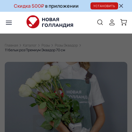
Скидка 500₽
в приложении
УСТАНОВИТЬ
Главная
Каталог
Розы
Розы Эквадор
11 белых роз Премиум Эквадор 70 см