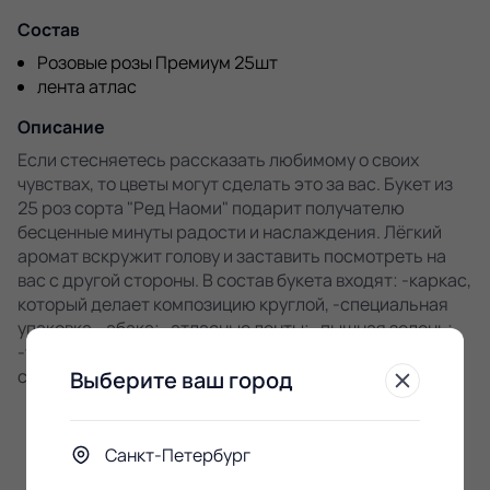
Состав
Розовые розы Премиум 25шт
лента атлас
Описание
Если стесняетесь рассказать любимому о своих
чувствах, то цветы могут сделать это за вас. Букет из
25 роз сорта "Ред Наоми" подарит получателю
бесценные минуты радости и наслаждения. Лёгкий
аромат вскружит голову и заставить посмотреть на
вас с другой стороны. В состав букета входят: -каркас,
который делает композицию круглой, -специальная
упаковка - абака; -атласные ленты; -пышная зелень;
-универсальная подкормка. Высота композиции - 70
см.
Выберите ваш город
Санкт-Петербург