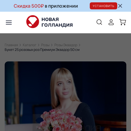
Скидка 500₽
в приложении
УСТАНОВИТЬ
Главная
Каталог
Розы
Розы Эквадор
Букет 25 розовых роз Премиум Эквадор 50 см