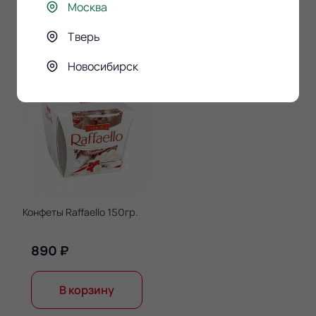
Москва
К этому букету
Тверь
покупают
Новосибирск
Конфеты Raffaello 150гр.
890 ₽
В корзину