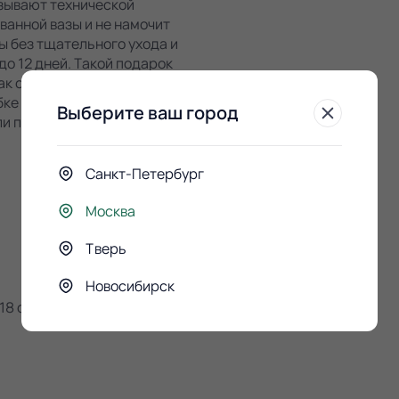
язывают технической
ванной вазы и не намочит
ы без тщательного ухода и
о 12 дней. Такой подарок
ак он сохранит свой
обке прикреплены
Выберите ваш город
ли переставлять с места
Санкт-Петербург
Москва
Тверь
Новосибирск
18 см,