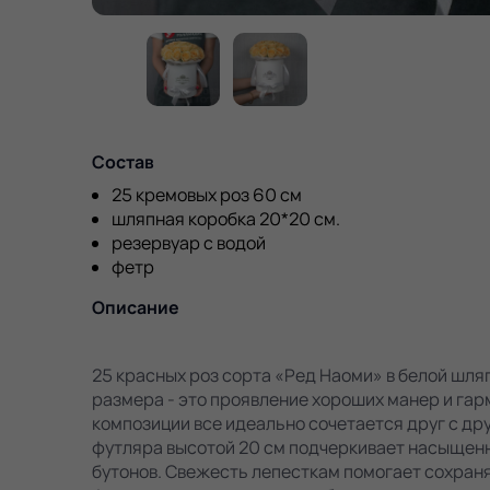
Состав
25 кремовых роз 60 см
шляпная коробка 20*20 см.
резервуар с водой
фетр
Описание
25 красных роз сорта «Ред Наоми» в белой шля
размера - это проявление хороших манер и гарм
композиции все идеально сочетается друг с дру
футляра высотой 20 см подчеркивает насыщен
бутонов. Свежесть лепесткам помогает сохраня