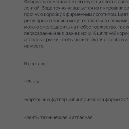
Флористы помещают в него букет и плотно зав
лентой. Вода точно не выльется из импровизиро
прочную коробку с фирменным логотипом. Цвет
регулярного полива могут оставаться свежими д
можно смело дарить на любое торжество, так к
первозданный вид даже к ночи. К шляпной кор
атласные ручки, чтобы носить футляр с собой и
на место
В составе:
-25 роз,
-картонный футляр цилиндрической формы 20*
-ленты техническая и атласная,