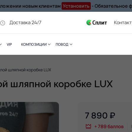
иложении новым клиентам
Установить
- Обязательное 
Доставка 24/7
Контак
VIP
КОМПОЗИЦИИ
ПОВОД
елой шляпной коробке LUX
лой шляпной коробке LUX
7 890
₽
+
789
баллов