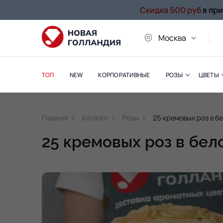
Скидка 500 руб
в пр
Москва
ТОП
NEW
КОРПОРАТИВНЫЕ
РОЗЫ
ЦВЕТЫ
Главная
Каталог
Розы
25 кремовых роз в б
25 кремовых роз в бе