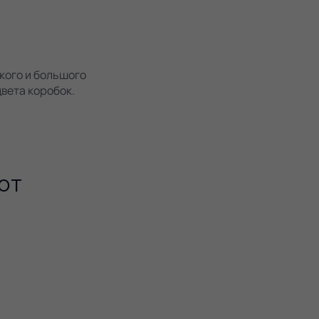
кого и большого
цвета коробок.
ют