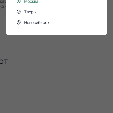
ного знака внимания.
Москва
ой подарок говорит сам за
Тверь
Новосибирск
ют