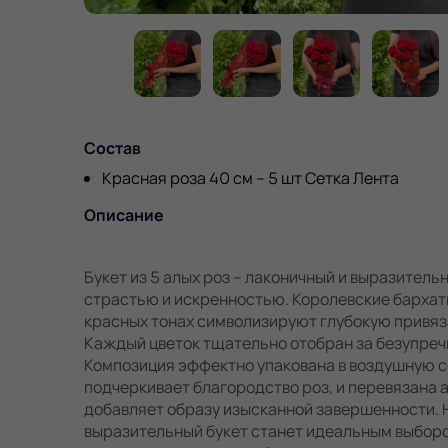
Состав
Красная роза 40 см – 5 шт Сетка Лента
Описание
Букет из 5 алых роз – лаконичный и выразител
страстью и искренностью. Королевские барха
красных тонах символизируют глубокую привяз
Каждый цветок тщательно отобран за безупреч
Композиция эффектно упакована в воздушную с
подчеркивает благородство роз, и перевязана а
добавляет образу изысканной завершенности. 
выразительный букет станет идеальным выбор