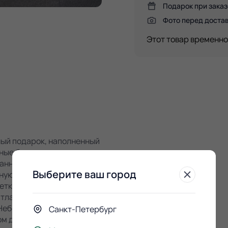
Подарок при заказ
Фото перед доста
Этот товар временно
ьный подарок, наполненный
тные бутоны в насыщенных
анность и восхищение.
Выберите ваш город
ную форму и свежесть.
етку, которая
тласной лентой – это
Небольшой, но
Санкт-Петербург
ом для романтического