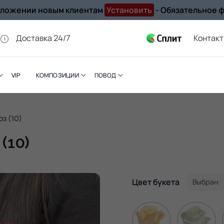
иложении новым клиентам
Установить
- Обязательное 
Доставка 24/7
Контак
VIP
КОМПОЗИЦИИ
ПОВОД
оз (10)
(10)
Цвет букета
Выбран: