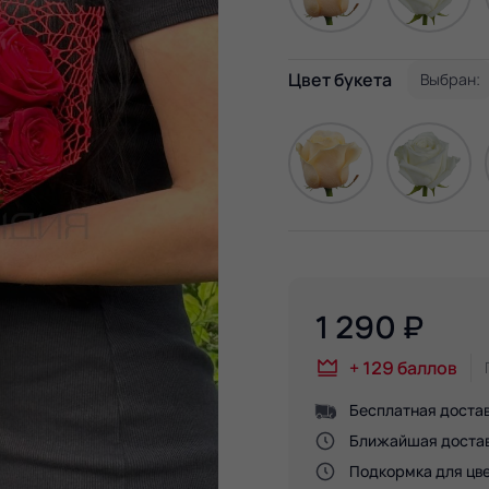
Цвет букета
Выбран:
1 290
₽
+
129
баллов
Бесплатная достав
Ближайшая доставк
Подкормка для цве