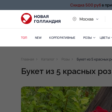
Скидка 500 руб
в пр
Москва
ТОП
NEW
КОРПОРАТИВНЫЕ
РОЗЫ
ЦВЕТЫ
Главная
Каталог
Розы
Букет из 5 красных р
Букет из 5 красных роз 