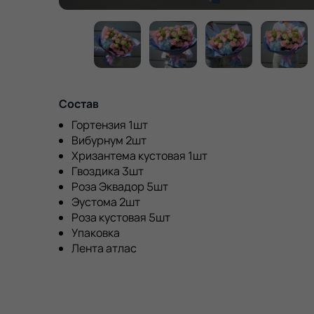
Состав
Гортензия 1шт
Вибурнум 2шт
Хризантема кустовая 1шт
Гвоздика 3шт
Роза Эквадор 5шт
Эустома 2шт
Роза кустовая 5шт
Упаковка
Лента атлас