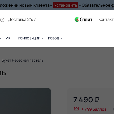
иложении новым клиентам
Установить
- Обязательное 
Доставка 24/7
Контак
VIP
КОМПОЗИЦИИ
ПОВОД
Букет Небесная пастель
ль
7 490
₽
+
749
баллов