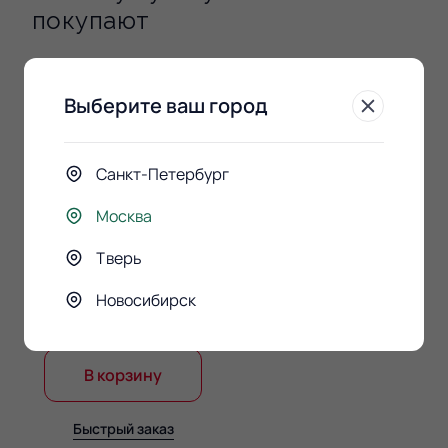
покупают
Выберите ваш город
Санкт-Петербург
Москва
Тверь
Конфеты Raffaello 150гр.
Новосибирск
890 ₽
В корзину
Быстрый заказ