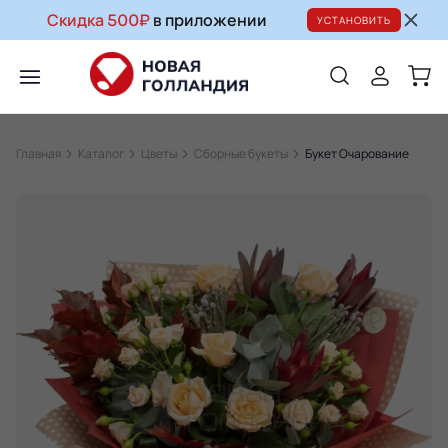
Скидка 500₽
в приложении
УСТАНОВИТЬ
Главная
Каталог
Цветы
Сборные букеты
Букет Очарование