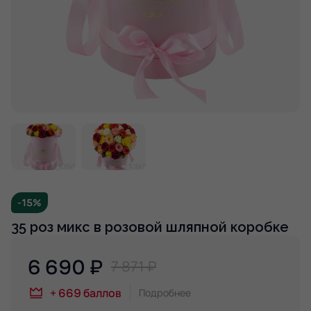
-15%
35 роз микс в розовой шляпной коробке
6 690
₽
7 871 ₽
+
669
баллов
Подробнее