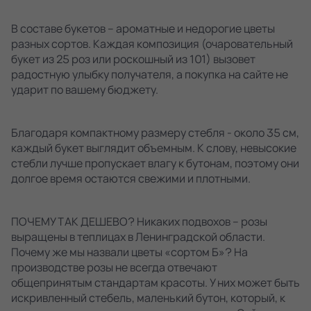
В составе букетов – ароматные и недорогие цветы
разных сортов. Каждая композиция (очаровательный
букет из 25 роз или роскошный из 101) вызовет
радостную улыбку получателя, а покупка на сайте не
ударит по вашему бюджету.
Благодаря компактному размеру стебля - около 35 см,
каждый букет выглядит объемным. К слову, невысокие
стебли лучше пропускает влагу к бутонам, поэтому они
долгое время остаются свежими и плотными.
ПОЧЕМУ ТАК ДЕШЕВО? Никаких подвохов – розы
выращены в теплицах в Ленинградской области.
Почему же мы назвали цветы «сортом Б»? На
производстве розы не всегда отвечают
общепринятым стандартам красоты. У них может быть
искривленный стебель, маленький бутон, который, к