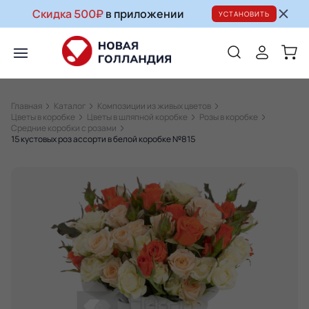
Скидка 500₽
в приложении
УСТАНОВИТЬ
Главная
Каталог
Композиции из живых цветов
Цветы в коробке
Цветы в шляпной коробке
Розы в коробке
Средние коробки с розами
15 кустовых роз ассорти в белой коробке №815