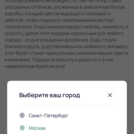
Эта изысканная композиция состоит из 15 кустовых
роз разных оттенков, уложенных в элегантную белую
коробку. Каждый цветок выращен с любовью и
заботой, чтобы подарить незабываемый восторг
получателю. Розы символизируют любовь, нежность и
красоту, делая этот подарок идеальным для любого
повода - от дня рождения до юбилея. Будь то для
близкого друга, родственника или любимого человека,
этот букет станет прекрасным символом ваших чувств
и внимания. Подарите красоту и радость с этим
невероятным букетом роз!
Выберите ваш город
Санкт-Петербург
К этому букету
Москва
покупают