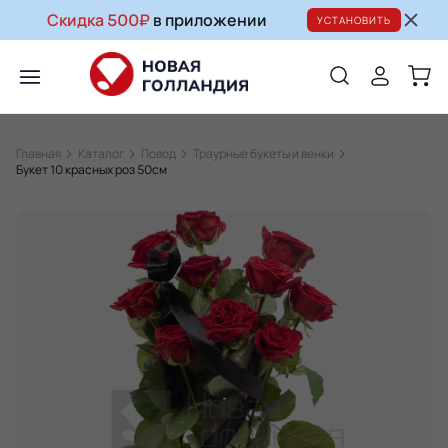
Скидка 500₽
в приложении
УСТАНОВИТЬ
Главная
Каталог
Повод
Траурные букеты и венки
Букет 10 красных роз 50см