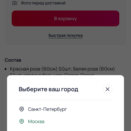
Фото перед доставкой
В корзину
Быстрая покупка
Состав
Красная роза (60см) 50шт; Белая роза (60см)
51шт; корзина большая; Салал; Оазис
Выберите ваш город
Санкт-Петербург
К этому букету
покупают
Москва