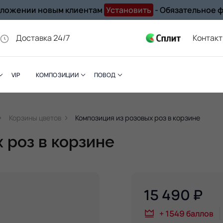
иложении новым клиентам
Установить
- Обязательное 
Доставка 24/7
Контак
VIP
КОМПОЗИЦИИ
ПОВОД
Корзины цветов
Композиция из розовых роз в корзине
 роз в корзине
15 490
₽
+
1549
баллов