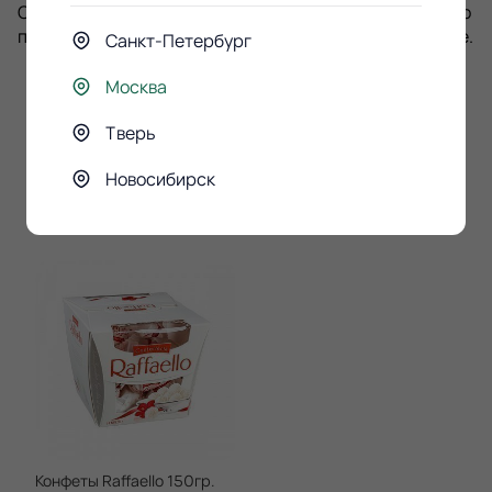
Стебли солнечных молочно-лимонных роз необходимо
подрезать под углом 45 градусов и менять воду в вазе.
Санкт-Петербург
Москва
Тверь
К этому букету
Новосибирск
покупают
Конфеты Raffaello 150гр.