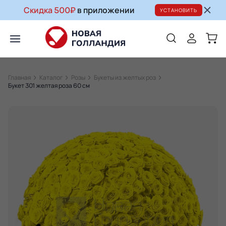
Скидка 500₽
в приложении
УСТАНОВИТЬ
Главная
Каталог
Розы
Букеты из желтых роз
Букет 301 желтая роза 60 см