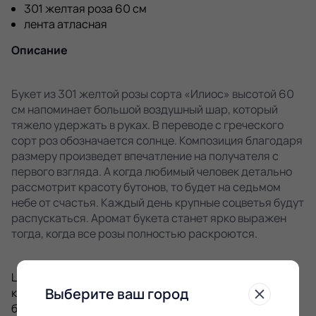
301 желтая роза 60 см
лента атласная
Описание
Букет из 301 желтой розы сорта «Илиос» высотой 60
см напоминает большой воздушный шар, который
тяжело удержать в руках. В переводе с греческого
сорт роз обозначается солнце. Композиция благодаря
размеру произведет впечатление на получателя с
первого взгляда. А когда любимый человек детально
рассмотрит красоту бутонов, то будет на седьмом
небе от счастья. Каждый день крупные соцветья будут
распускаться. Аромат букета станет ярко выражен
тогда, когда все розы полностью раскроются.
Цветы перевязаны технически и атласными лентами,
Выберите ваш город
которые держат форму. Букет точно не распадется и
будет вдохновлять до 15 дней при правильном уходе.