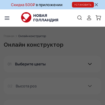
Скидка 500₽
в приложении
УСТАНОВИТЬ
Главная
Онлайн конструктор
Онлайн конструктор
01
Выберите цветы
Выберите от 1 до 3 видов. Минимальный букет — от 15
цветков.
02
Высота роз
Длину стебля можно выбрать только для роз.