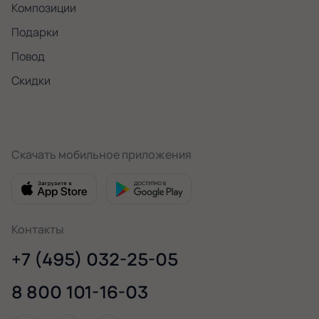
Композиции
деревянный с
ручкой
Гортензия
Лилия
Хризантема
Подарки
кустовая микс
Выбрать
Выбрать
Выбрать
Повод
Выбрать
Выбрать
Выбрать
Скидки
Скачать мобильное приложения
Сумочка/ пакет
(до 30 стеблей)
Эустома
Альстромерия
Пион Премиум
микс
Выбрать
Выбрать
Выбрать
Выбрать
Контакты
+7 (495) 032-25-05
8 800 101-16-03