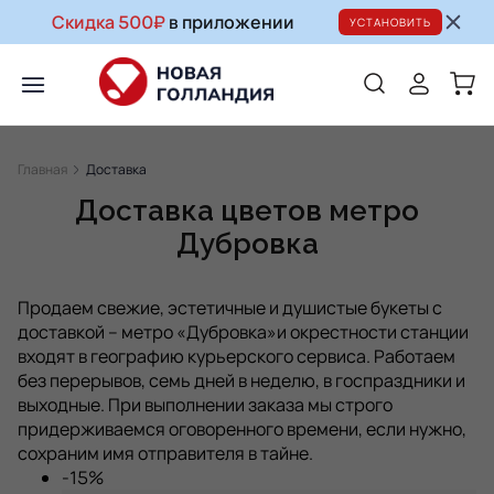
Скидка 500₽
в приложении
УСТАНОВИТЬ
Главная
Доставка
Доставка цветов метро
Дубровка
Продаем свежие, эстетичные и душистые букеты с
доставкой – метро «Дубровка»и окрестности станции
входят в географию курьерского сервиса. Работаем
без перерывов, семь дней в неделю, в госпраздники и
выходные. При выполнении заказа мы строго
придерживаемся оговоренного времени, если нужно,
сохраним имя отправителя в тайне.
-15%