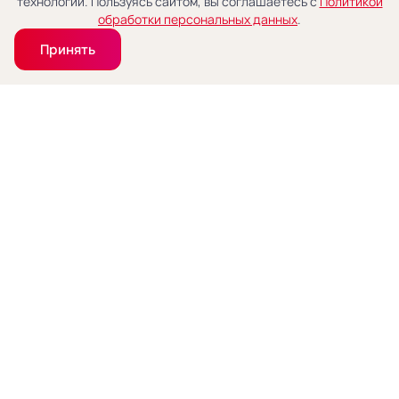
технологии. Пользуясь сайтом, вы соглашаетесь с
Политикой
обработки персональных данных
.
Принять
Букет 51 белая роза Премиум Эквадор 70 см.
15690 руб.
Сообщить о поступлении
Скоро в продаже!