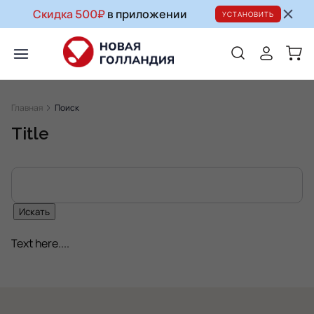
Скидка 500₽
в приложении
УСТАНОВИТЬ
Главная
Поиск
Title
Text here....