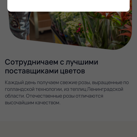
Сотрудничаем с лучшими
поставщиками цветов
Каждый день получаем свежие розы, выращенные по
голландской технологии, из теплиц Ленинградской
области. Отечественные розы отличаются
высочайшим качеством.