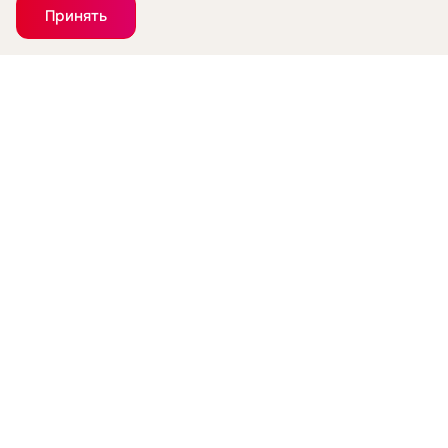
Принять
Букет из 75 красных роз 50 см.
10090 руб.
Сообщить о поступлении
Скоро в продаже!